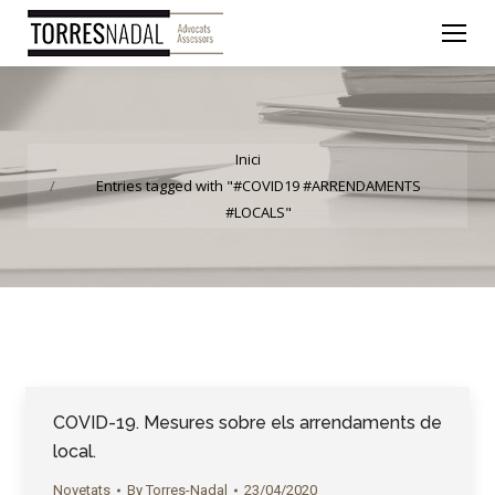
You are here:
Inici
Entries tagged with "#COVID19 #ARRENDAMENTS
#LOCALS"
COVID-19. Mesures sobre els arrendaments de
local.
Novetats
By
Torres-Nadal
23/04/2020