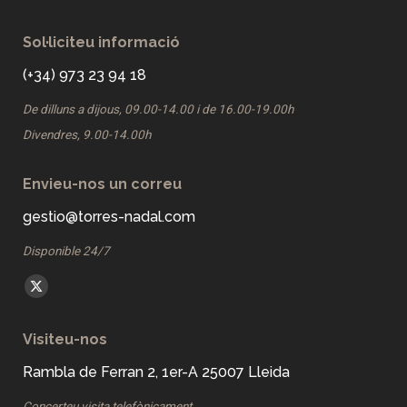
Sol·liciteu informació
(+34) 973 23 94 18
De dilluns a dijous, 09.00-14.00 i de 16.00-19.00h
Divendres, 9.00-14.00h
Envieu-nos un correu
gestio@torres-nadal.com
Disponible 24/7
Find us on:
X
page
Visiteu-nos
opens
in
Rambla de Ferran 2, 1er-A 25007 Lleida
new
Concerteu visita telefònicament