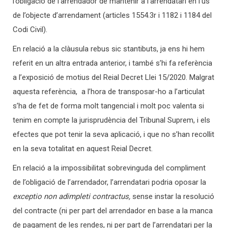
l’obligació de l’arrendador de mantenir a l’arrendatari en l’ús
de l’objecte d’arrendament (articles 1554.3r i 1182 i 1184 del
Codi Civil).
En relació a la clàusula rebus sic stantibuts, ja ens hi hem
referit en un altra entrada anterior, i també s’hi fa referència
a l’exposició de motius del Reial Decret Llei 15/2020. Malgrat
aquesta referència, a l’hora de transposar-ho a l’articulat
s’ha de fet de forma molt tangencial i molt poc valenta si
tenim en compte la jurisprudència del Tribunal Suprem, i els
efectes que pot tenir la seva aplicació, i que no s’han recollit
en la seva totalitat en aquest Reial Decret.
En relació a la impossibilitat sobrevinguda del compliment
de l’obligació de l’arrendador, l’arrendatari podria oposar la
exceptio non adimpleti contractus,
sense instar la resolució
del contracte (ni per part del arrendador en base a la manca
de pagament de les rendes, ni per part de l’arrendatari per la