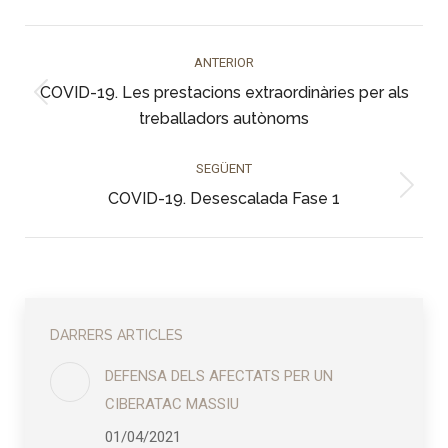
Facebook
X
LinkedIn
WhatsApp
Post
ANTERIOR
navigation
COVID-19. Les prestacions extraordinàries per als
Previous
treballadors autònoms
post:
SEGÜENT
Next
COVID-19. Desescalada Fase 1
post:
DARRERS ARTICLES
DEFENSA DELS AFECTATS PER UN
CIBERATAC MASSIU
01/04/2021