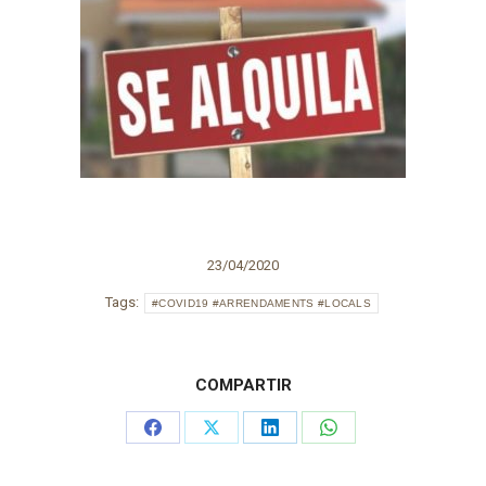
23/04/2020
Tags:
#COVID19 #ARRENDAMENTS #LOCALS
COMPARTIR
Share
Share
Share
Share
on
on
on
on