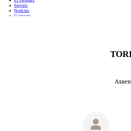
El Despatx
Serveis
Notícies
Contacte
CAT
ES
(+34) 973 23 94 18
TOR
Asses