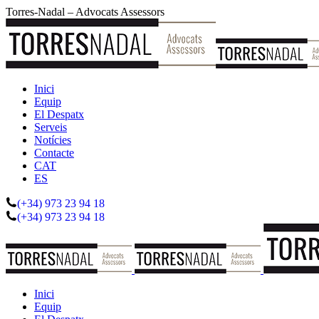
Skip
Torres-Nadal – Advocats Assessors
to
content
Inici
Equip
El Despatx
Serveis
Notícies
Contacte
CAT
ES
(+34) 973 23 94 18
(+34) 973 23 94 18
Inici
Equip