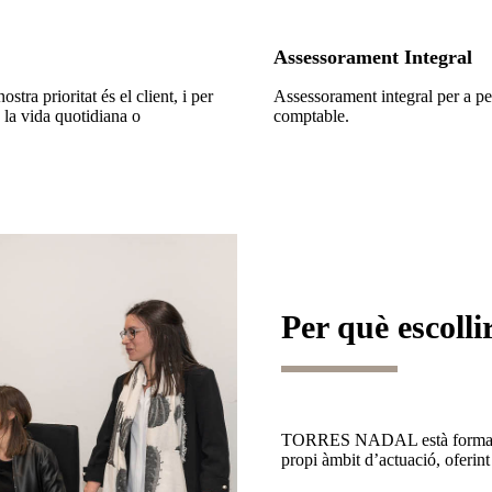
Assessorament Integral
ra prioritat és el client, i per
Assessorament integral per a per
 la vida quotidiana o
comptable.
Per què escolli
TORRES NADAL està format per
propi àmbit d’actuació, oferint 