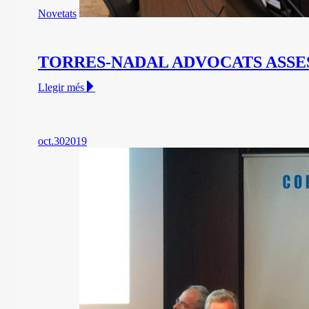
Novetats
TORRES-NADAL ADVOCATS ASSES
Llegir més
oct.
30
2019