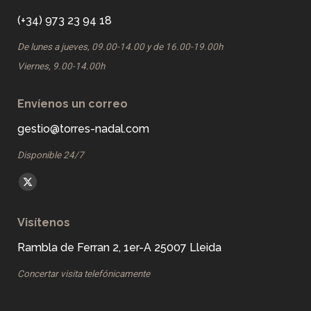
(+34) 973 23 94 18
De lunes a jueves, 09.00-14.00 y de 16.00-19.00h
Viernes, 9.00-14.00h
Envíenos un correo
gestio@torres-nadal.com
Disponible 24/7
Find us on:
X
page
Visítenos
opens
in
Rambla de Ferran 2, 1er-A 25007 Lleida
new
Concertar visita telefónicamente
window